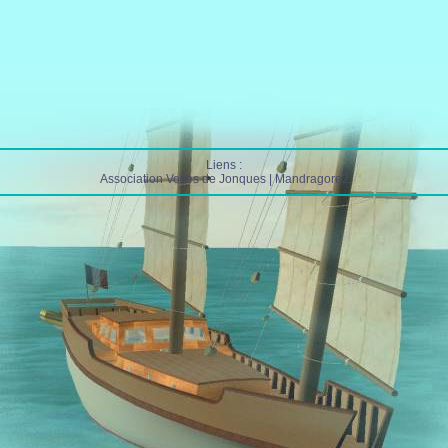
Liens :
Association Voiles de Jonques
|
Mandragore2